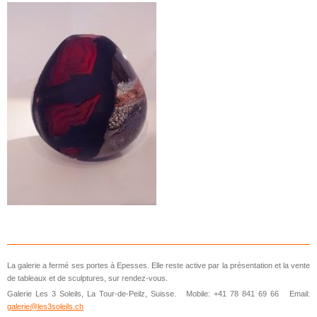
La galerie a fermé ses portes à Epesses. Elle reste active par la présentation et la vente
de tableaux et de sculptures, sur rendez-vous.
Galerie Les 3 Soleils, La Tour-de-Peilz, Suisse. Mobile: +41 78 841 69 66 Email:
galerie@les3soleils.ch