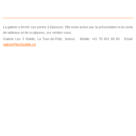
La galerie a fermé ses portes à Epesses. Elle reste active par la présentation et la vente
de tableaux et de sculptures, sur rendez-vous.
Galerie Les 3 Soleils, La Tour-de-Peilz, Suisse. Mobile: +41 78 841 69 66 Email:
galerie@les3soleils.ch