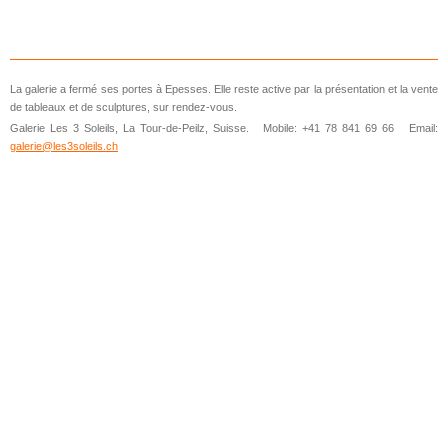
La galerie a fermé ses portes à Epesses. Elle reste active par la présentation et la vente
de tableaux et de sculptures, sur rendez-vous.
Galerie Les 3 Soleils, La Tour-de-Peilz, Suisse. Mobile: +41 78 841 69 66 Email:
galerie@les3soleils.ch