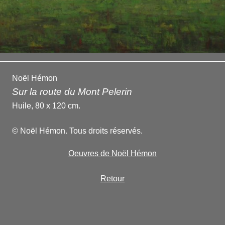
Noël Hémon
Sur la route du Mont Pelerin
Huile, 80 x 120 cm.
© Noël Hémon. Tous droits réservés.
Oeuvres de Noël Hémon
Retour